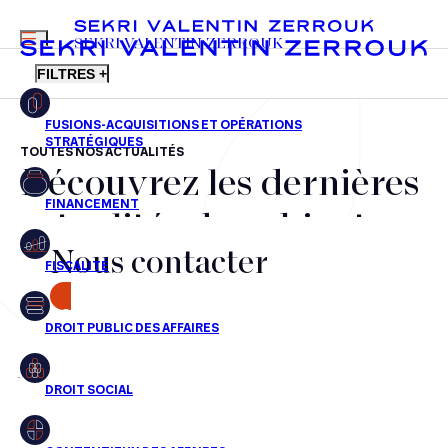
MENU
SEKRI VALENTIN ZERROUK
FILTRES +
TOUTES NOS ACTUALITÉS
Découvrez les dernières
FR
EN
Fusions-acquisitions et opérations stratégiques
actualités du cabinet,
Financement
Nous contacter
nos récompenses et nos
Fiscalité
transactions, jour après
CONTACT
Droit public des affaires
jour
Droit social
Contentieux des affaires
Aucun résultats pour cette recherche
Droit immobilier