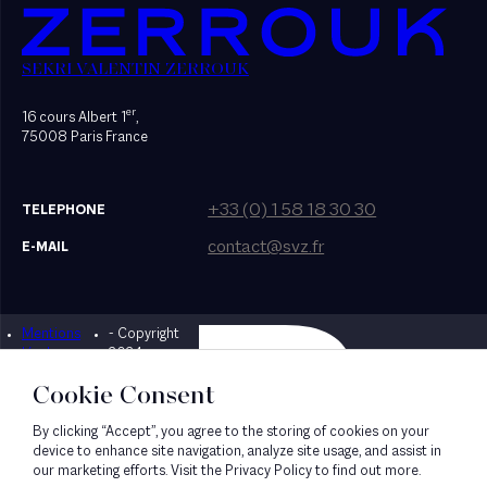
SEKRI VALENTIN ZERROUK
er
16 cours Albert 1
,
75008 Paris France
+33 (0) 1 58 18 30 30
TELEPHONE
contact@svz.fr
E-MAIL
Mentions
- Copyright
Designed by Bonhomme
légales
2024
Cookie Consent
By clicking “Accept”, you agree to the storing of cookies on your
device to enhance site navigation, analyze site usage, and assist in
our marketing efforts. Visit the Privacy Policy to find out more.