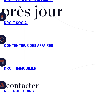
après jour
s contacter
CT