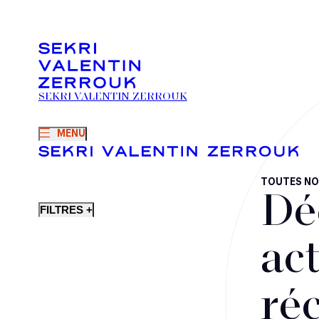
SEKRI VALENTIN ZERROUK
MENU
TOUTES NO
Dé
FILTRES +
act
ré
Fusions-acquisitions et opérations stratégiques