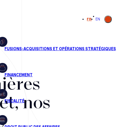
Ouvrir la
FR
EN
recherche
ières
et, nos
s