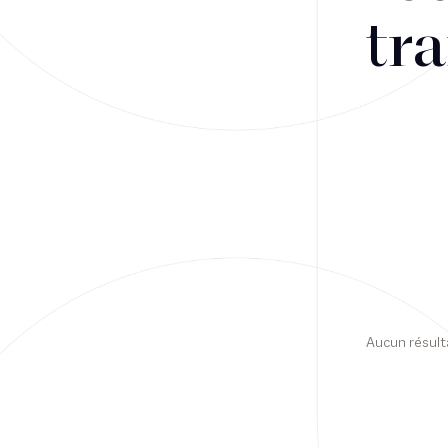
tra
Financement
Fiscalité
Droit public des affaires
Droit social
Contentieux des affaires
Droit immobilier
Restructuring
Aucun résult
Article
Cabinet
Presse