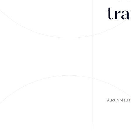
tra
Financement
Fiscalité
Droit public des affaires
Droit social
Contentieux des affaires
Droit immobilier
Restructuring
Aucun résult
Article
Cabinet
Presse