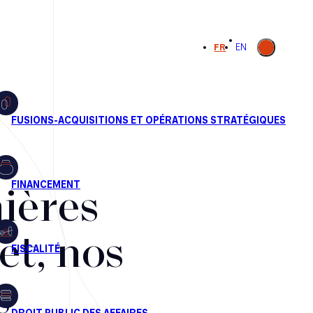
Ouvrir la
FR
EN
recherche
ières
et, nos
s