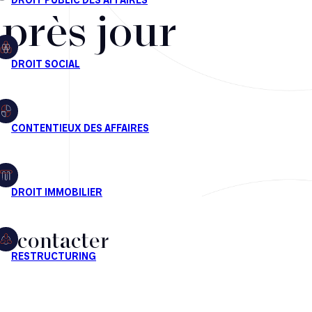
après jour
s contacter
CT