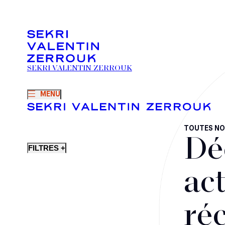
SEKRI VALENTIN ZERROUK
MENU
TOUTES NO
Dé
FILTRES +
act
ré
Fusions-acquisitions et opérations stratégiques