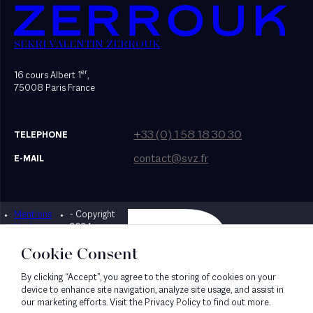
SEKRI VALENTIN ZERROUK
er
16 cours Albert 1
,
75008 Paris France
+33 (0) 1 58 18 30 30
TELEPHONE
contact@svz.fr
E-MAIL
Mentions
- Copyright
Designed by Bonhomme
légales
2024
Cookie Consent
By clicking “Accept”, you agree to the storing of cookies on your
device to enhance site navigation, analyze site usage, and assist in
our marketing efforts. Visit the Privacy Policy to find out more.