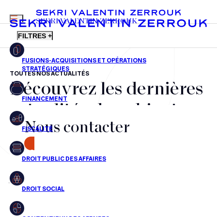
MENU
SEKRI VALENTIN ZERROUK
FILTRES +
TOUTES NOS ACTUALITÉS
Découvrez les dernières
FR
EN
Fusions-acquisitions et opérations stratégiques
actualités du cabinet,
Financement
Nous contacter
nos récompenses et nos
Fiscalité
transactions, jour après
CONTACT
Droit public des affaires
jour
Droit social
Contentieux des affaires
Aucun résultats pour cette recherche
Droit immobilier