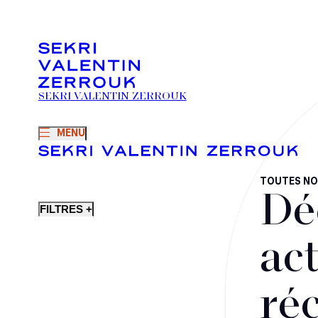
SEKRI VALENTIN ZERROUK
MENU
TOUTES NO
Dé
FILTRES +
act
ré
Fusions-acquisitions et opérations stratégiques