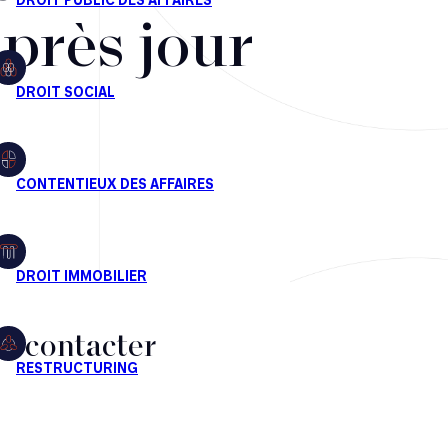
après jour
s contacter
CT