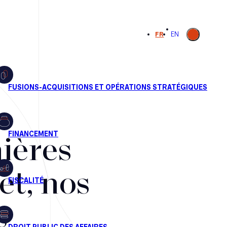
Ouvrir la
FR
EN
recherche
ières
et, nos
s