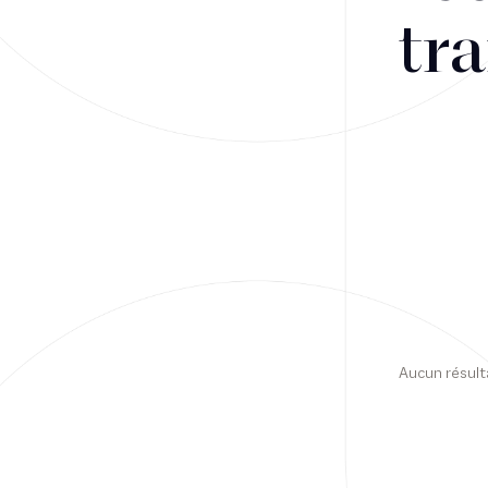
tra
Financement
Fiscalité
Droit public des affaires
Droit social
Contentieux des affaires
Droit immobilier
Restructuring
Aucun résult
Article
Cabinet
Presse