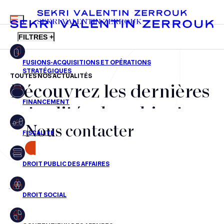
MENU
SEKRI VALENTIN ZERROUK
FILTRES +
TOUTES NOS ACTUALITÉS
Découvrez les dernières
FR
EN
Fusions-acquisitions et opérations stratégiques
actualités du cabinet,
Financement
Nous contacter
nos récompenses et nos
Fiscalité
transactions, jour après
CONTACT
Droit public des affaires
jour
Droit social
Contentieux des affaires
Aucun résultats pour cette recherche
Droit immobilier