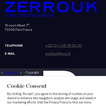
SEKRI VALENTIN ZERROUK
er
16 cours Albert 1
,
75008 Paris France
+33 (0) 1 58 18 30 30
TELEPHONE
contact@svz.fr
E-MAIL
Mentions
- Copyright
Designed by Bonhomme
légales
2024
Cookie Consent
By clicking “Accept”, you agree to the storing of cookies on your
device to enhance site navigation, analyze site usage, and assist in
our marketing efforts. Visit the Privacy Policy to find out more.