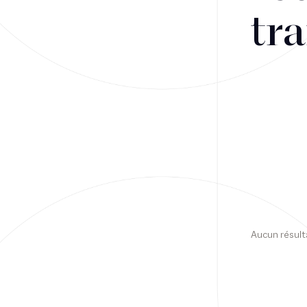
tra
Financement
Fiscalité
Droit public des affaires
Droit social
Contentieux des affaires
Droit immobilier
Restructuring
Aucun résult
Article
Cabinet
Presse