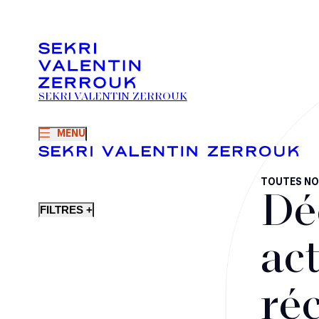
SEKRI VALENTIN ZERROUK
MENU
TOUTES NO
Dé
FILTRES +
act
ré
Fusions-acquisitions et opérations stratégiques