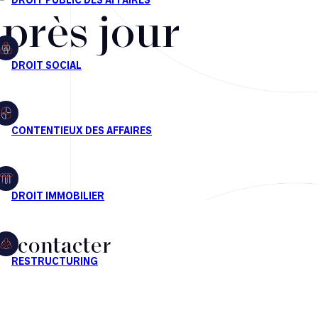
après jour
s contacter
CT