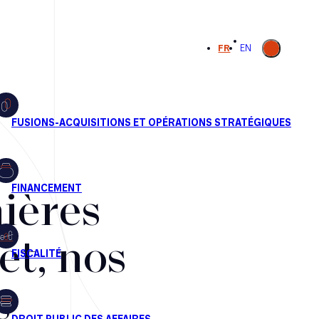
Ouvrir la
FR
EN
recherche
ières
et, nos
s