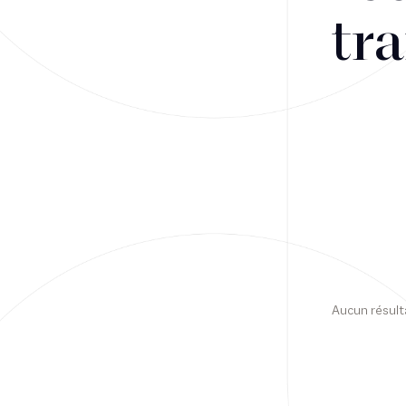
tra
Financement
Fiscalité
Droit public des affaires
Droit social
Contentieux des affaires
Droit immobilier
Restructuring
Aucun résult
Article
Cabinet
Presse