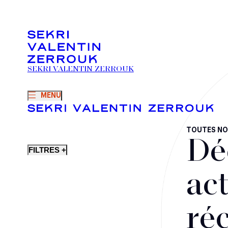
SEKRI VALENTIN ZERROUK
MENU
TOUTES NO
Dé
FILTRES +
act
ré
Fusions-acquisitions et opérations stratégiques