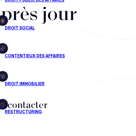
après jour
s contacter
CT