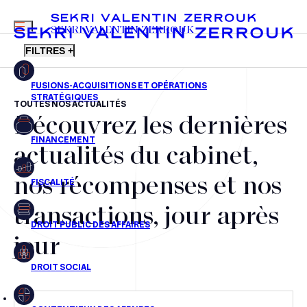
MENU
SEKRI VALENTIN ZERROUK
FILTRES +
TOUTES NOS ACTUALITÉS
Découvrez les dernières
FR
EN
Fusions-acquisitions et opérations stratégiques
actualités du cabinet,
Financement
nos récompenses et nos
Fiscalité
transactions, jour après
Droit public des affaires
jour
Droit social
Contentieux des affaires
Droit immobilier