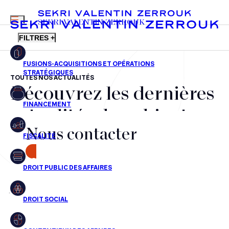
MENU
SEKRI VALENTIN ZERROUK
FILTRES +
TOUTES NOS ACTUALITÉS
Découvrez les dernières
FR
EN
Fusions-acquisitions et opérations stratégiques
actualités du cabinet,
Financement
Nous contacter
nos récompenses et nos
Fiscalité
transactions, jour après
CONTACT
Droit public des affaires
jour
Droit social
Contentieux des affaires
Aucun résultats pour cette recherche
Droit immobilier