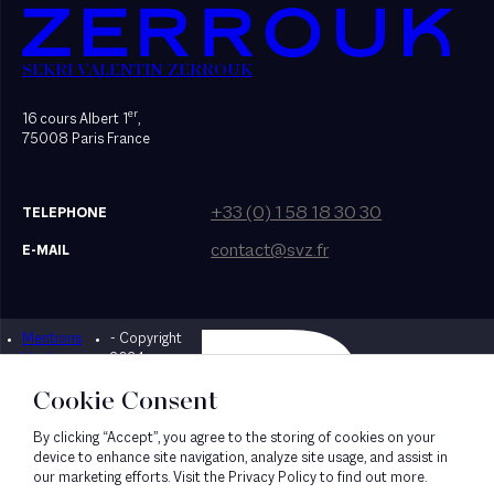
SEKRI VALENTIN ZERROUK
er
16 cours Albert 1
,
75008 Paris France
+33 (0) 1 58 18 30 30
TELEPHONE
contact@svz.fr
E-MAIL
Mentions
- Copyright
Designed by Bonhomme
légales
2024
Cookie Consent
By clicking “Accept”, you agree to the storing of cookies on your
device to enhance site navigation, analyze site usage, and assist in
our marketing efforts. Visit the Privacy Policy to find out more.