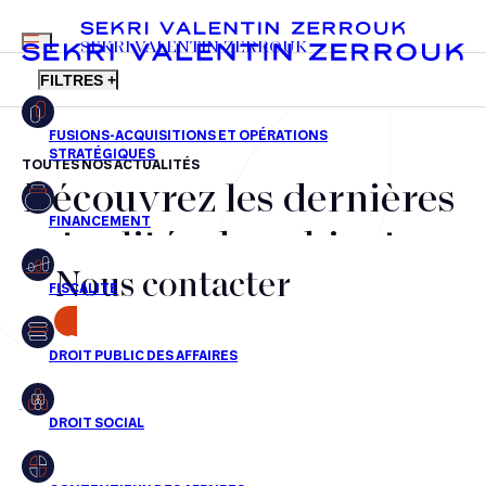
MENU
SEKRI VALENTIN ZERROUK
FILTRES +
TOUTES NOS ACTUALITÉS
Découvrez les dernières
FR
EN
Fusions-acquisitions et opérations stratégiques
actualités du cabinet,
Financement
Nous contacter
nos récompenses et nos
Fiscalité
transactions, jour après
CONTACT
Droit public des affaires
jour
Droit social
Contentieux des affaires
Aucun résultats pour cette recherche
Droit immobilier