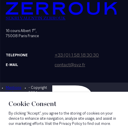
SEKRI VALENTIN ZERROUK
er
16 cours Albert 1
,
75008 Paris France
+33 (0) 1 58 18 30 30
TELEPHONE
contact@svz.fr
E-MAIL
Mentions
- Copyright
Designed by Bonhomme
légales
2024
Cookie Consent
By clicking “Accept”, you agree to the storing of cookies on your
device to enhance site navigation, analyze site usage, and assist in
our marketing efforts. Visit the Privacy Policy to find out more.