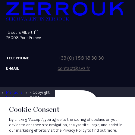
SEKRI VALENTIN ZERROUK
er
16 cours Albert 1
,
75008 Paris France
+33 (0) 1 58 18 30 30
TELEPHONE
contact@svz.fr
E-MAIL
Mentions
- Copyright
Designed by Bonhomme
légales
2024
Cookie Consent
By clicking “Accept”, you agree to the storing of cookies on your
device to enhance site navigation, analyze site usage, and assist in
our marketing efforts. Visit the Privacy Policy to find out more.