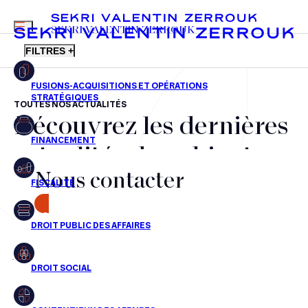
MENU
SEKRI VALENTIN ZERROUK
FILTRES +
TOUTES NOS ACTUALITÉS
Découvrez les dernières
FR
EN
Fusions-acquisitions et opérations stratégiques
actualités du cabinet,
Financement
Nous contacter
nos récompenses et nos
Fiscalité
transactions, jour après
CONTACT
Droit public des affaires
jour
Droit social
Contentieux des affaires
Aucun résultats pour cette recherche
Droit immobilier