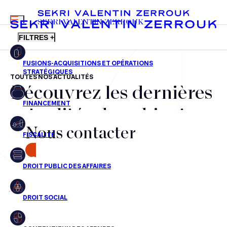
MENU
SEKRI VALENTIN ZERROUK
FILTRES +
TOUTES NOS ACTUALITÉS
Découvrez les dernières
FR
EN
Fusions-acquisitions et opérations stratégiques
actualités du cabinet,
Financement
Nous contacter
nos récompenses et nos
Fiscalité
transactions, jour après
CONTACT
Droit public des affaires
jour
Droit social
Contentieux des affaires
Aucun résultats pour cette recherche
Droit immobilier