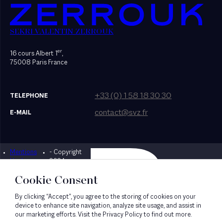
SEKRI VALENTIN ZERROUK
er
16 cours Albert 1
,
75008 Paris France
+33 (0) 1 58 18 30 30
TELEPHONE
contact@svz.fr
E-MAIL
Mentions
- Copyright
Designed by Bonhomme
légales
2024
Cookie Consent
By clicking “Accept”, you agree to the storing of cookies on your
device to enhance site navigation, analyze site usage, and assist in
our marketing efforts. Visit the Privacy Policy to find out more.