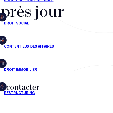
après jour
s contacter
CT