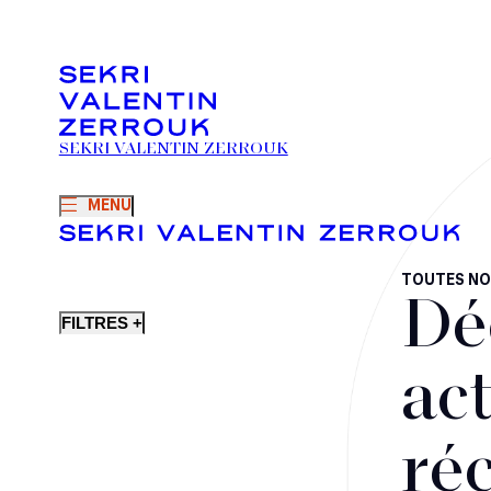
SEKRI VALENTIN ZERROUK
MENU
TOUTES NO
Dé
FILTRES +
act
ré
Fusions-acquisitions et opérations stratégiques