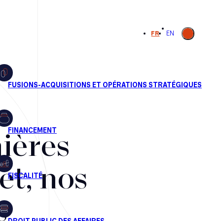
Ouvrir la
FR
EN
recherche
ières
et, nos
s