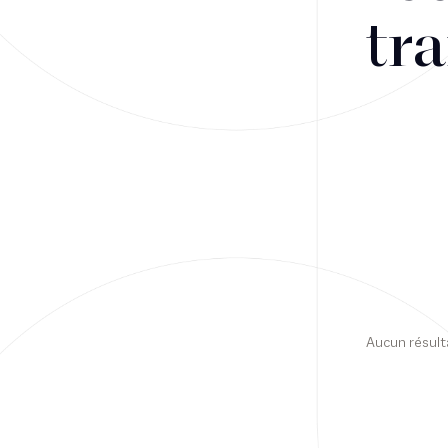
tra
Financement
Fiscalité
Droit public des affaires
Droit social
Contentieux des affaires
Droit immobilier
Restructuring
Aucun résult
Article
Cabinet
Presse