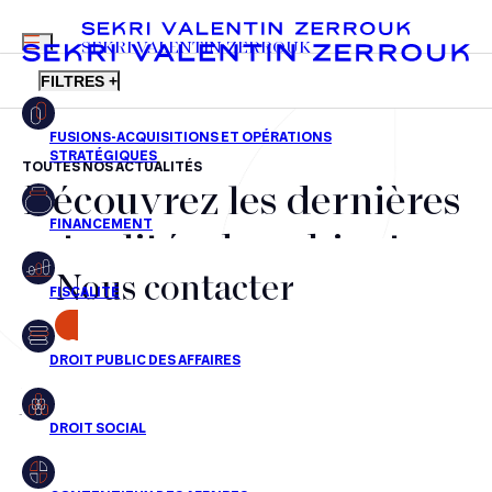
MENU
SEKRI VALENTIN ZERROUK
FILTRES +
TOUTES NOS ACTUALITÉS
Découvrez les dernières
FR
EN
Fusions-acquisitions et opérations stratégiques
actualités du cabinet,
Financement
Nous contacter
nos récompenses et nos
Fiscalité
transactions, jour après
CONTACT
Droit public des affaires
jour
Droit social
Contentieux des affaires
Aucun résultats pour cette recherche
Droit immobilier