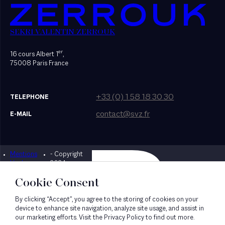
SEKRI VALENTIN ZERROUK
er
16 cours Albert 1
,
75008 Paris France
+33 (0) 1 58 18 30 30
TELEPHONE
contact@svz.fr
E-MAIL
Mentions
- Copyright
Designed by Bonhomme
légales
2024
Cookie Consent
By clicking “Accept”, you agree to the storing of cookies on your
device to enhance site navigation, analyze site usage, and assist in
our marketing efforts. Visit the Privacy Policy to find out more.