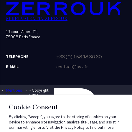
SEKRI VALENTIN ZERROUK
er
16 cours Albert 1
,
75008 Paris France
+33 (0) 1 58 18 30 30
TELEPHONE
contact@svz.fr
E-MAIL
Mentions
- Copyright
Designed by Bonhomme
légales
2024
Cookie Consent
By clicking “Accept”, you agree to the storing of cookies on your
device to enhance site navigation, analyze site usage, and assist in
our marketing efforts. Visit the Privacy Policy to find out more.