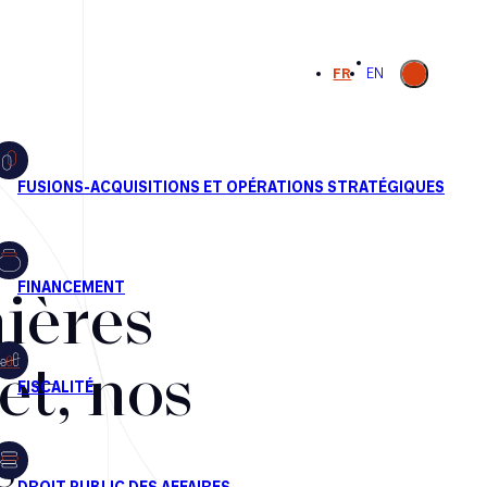
Ouvrir la
FR
EN
recherche
ières
et, nos
s