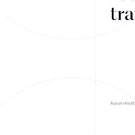
tra
Financement
Fiscalité
Droit public des affaires
Droit social
Contentieux des affaires
Droit immobilier
Restructuring
Aucun résult
Article
Cabinet
Presse