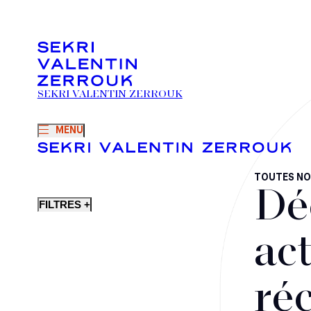
SEKRI VALENTIN ZERROUK
MENU
TOUTES NO
Dé
FILTRES +
act
ré
Fusions-acquisitions et opérations stratégiques