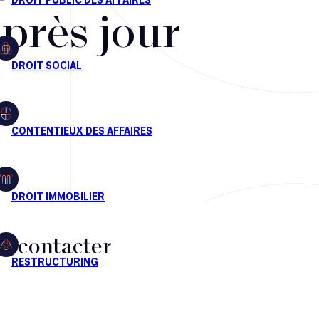
après jour
s contacter
CT