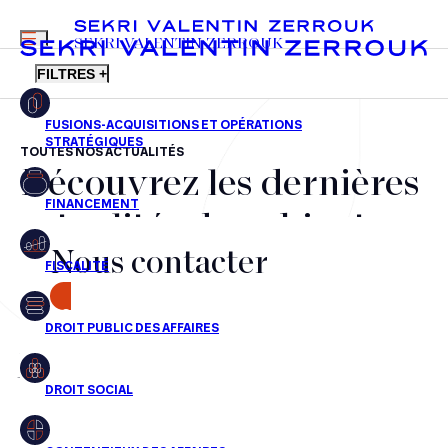
MENU
SEKRI VALENTIN ZERROUK
FILTRES +
TOUTES NOS ACTUALITÉS
Découvrez les dernières
FR
EN
Fusions-acquisitions et opérations stratégiques
actualités du cabinet,
Financement
Nous contacter
nos récompenses et nos
Fiscalité
transactions, jour après
CONTACT
Droit public des affaires
jour
Droit social
Contentieux des affaires
Aucun résultats pour cette recherche
Droit immobilier