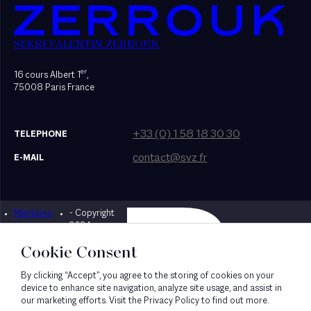
SEKRI VALENTIN ZERROUK
er
16 cours Albert 1
,
75008 Paris France
+33 (0) 1 58 18 30 30
TELEPHONE
contact@svz.fr
E-MAIL
Mentions
- Copyright
Designed by Bonhomme
légales
2024
Cookie Consent
By clicking “Accept”, you agree to the storing of cookies on your
device to enhance site navigation, analyze site usage, and assist in
our marketing efforts. Visit the Privacy Policy to find out more.