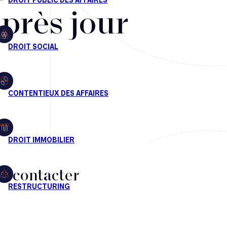
après jour
s contacter
CT