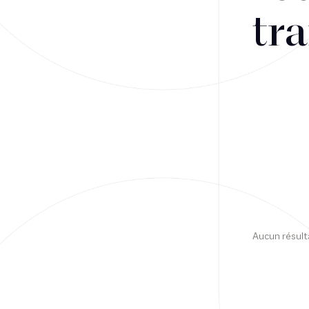
tra
Financement
Fiscalité
Droit public des affaires
Droit social
Contentieux des affaires
Droit immobilier
Restructuring
Aucun résult
Article
Cabinet
Presse