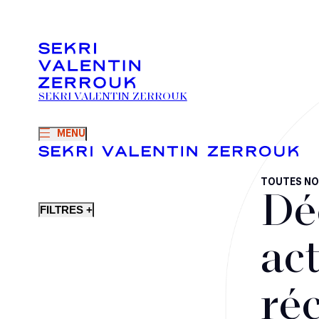
SEKRI VALENTIN ZERROUK
MENU
TOUTES NO
Dé
FILTRES +
act
ré
Fusions-acquisitions et opérations stratégiques