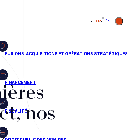
Ouvrir la
FR
EN
recherche
ières
et, nos
s