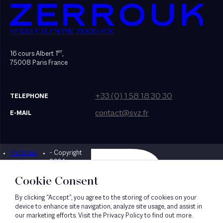
SEKRI VALENTIN ZERROUK
er
16 cours Albert 1
,
75008 Paris France
+33 (0) 1 58 18 30 30
TELEPHONE
contact@svz.fr
E-MAIL
Mentions
- Copyright
Designed by Bonhomme
légales
2024
Cookie Consent
By clicking “Accept”, you agree to the storing of cookies on your
device to enhance site navigation, analyze site usage, and assist in
our marketing efforts. Visit the Privacy Policy to find out more.