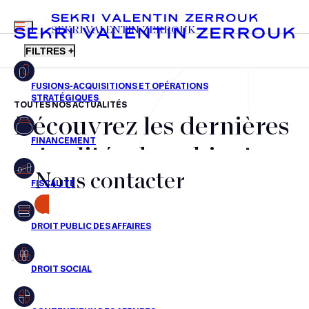
MENU
SEKRI VALENTIN ZERROUK
FILTRES +
TOUTES NOS ACTUALITÉS
Découvrez les dernières
FR
EN
Fusions-acquisitions et opérations stratégiques
actualités du cabinet,
Financement
Nous contacter
nos récompenses et nos
Fiscalité
transactions, jour après
CONTACT
Droit public des affaires
jour
Droit social
Contentieux des affaires
Aucun résultats pour cette recherche
Droit immobilier