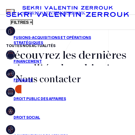
MENU
SEKRI VALENTIN ZERROUK
FILTRES +
TOUTES NOS ACTUALITÉS
Découvrez les dernières
FR
EN
Fusions-acquisitions et opérations stratégiques
actualités du cabinet,
Financement
Nous contacter
nos récompenses et nos
Fiscalité
transactions, jour après
CONTACT
Droit public des affaires
jour
Droit social
Contentieux des affaires
Aucun résultats pour cette recherche
Droit immobilier