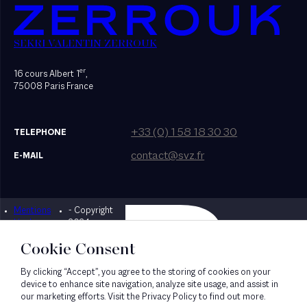
SEKRI VALENTIN ZERROUK
er
16 cours Albert 1
,
75008 Paris France
+33 (0) 1 58 18 30 30
TELEPHONE
contact@svz.fr
E-MAIL
Mentions
- Copyright
Designed by Bonhomme
légales
2024
Cookie Consent
By clicking “Accept”, you agree to the storing of cookies on your
device to enhance site navigation, analyze site usage, and assist in
our marketing efforts. Visit the Privacy Policy to find out more.