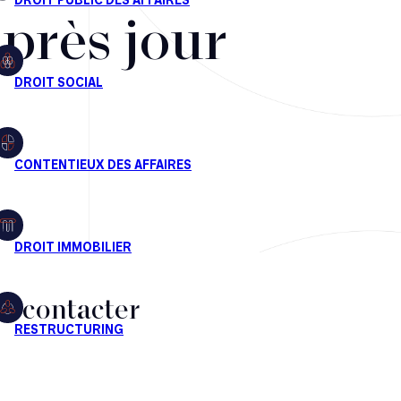
après jour
s contacter
CT