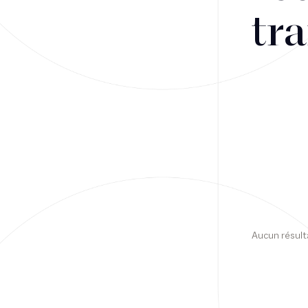
tra
Financement
Fiscalité
Droit public des affaires
Droit social
Contentieux des affaires
Droit immobilier
Restructuring
Aucun résult
Article
Cabinet
Presse