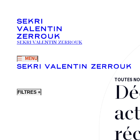
SEKRI VALENTIN ZERROUK
MENU
TOUTES NO
Dé
FILTRES +
act
ré
Fusions-acquisitions et opérations stratégiques