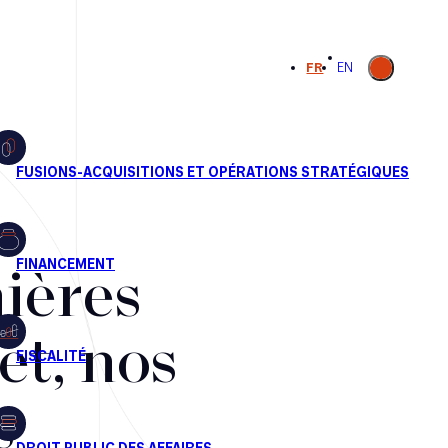
Ouvrir la
FR
EN
recherche
ières
et, nos
s