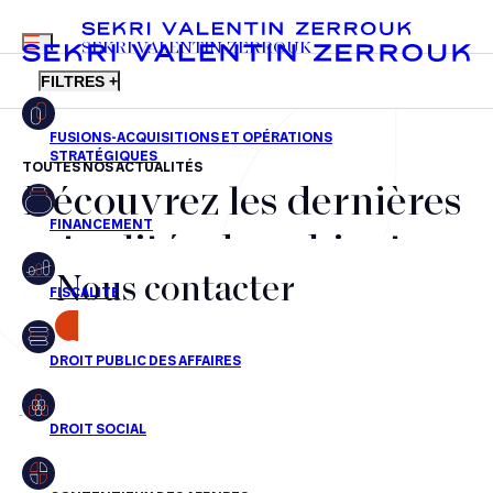
MENU
SEKRI VALENTIN ZERROUK
FILTRES +
TOUTES NOS ACTUALITÉS
Découvrez les dernières
FR
EN
Fusions-acquisitions et opérations stratégiques
actualités du cabinet,
Financement
Nous contacter
nos récompenses et nos
Fiscalité
transactions, jour après
CONTACT
Droit public des affaires
jour
Droit social
Contentieux des affaires
Aucun résultats pour cette recherche
Droit immobilier