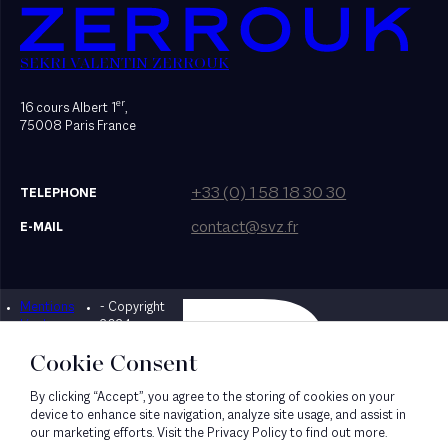
SEKRI VALENTIN ZERROUK
er
16 cours Albert 1
,
75008 Paris France
+33 (0) 1 58 18 30 30
TELEPHONE
contact@svz.fr
E-MAIL
Mentions
- Copyright
Designed by Bonhomme
légales
2024
Cookie Consent
By clicking “Accept”, you agree to the storing of cookies on your
device to enhance site navigation, analyze site usage, and assist in
our marketing efforts. Visit the Privacy Policy to find out more.