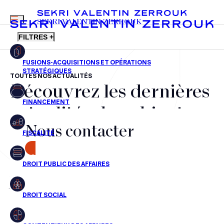
MENU
SEKRI VALENTIN ZERROUK
FILTRES +
TOUTES NOS ACTUALITÉS
Découvrez les dernières
FR
EN
Fusions-acquisitions et opérations stratégiques
actualités du cabinet,
Financement
Nous contacter
nos récompenses et nos
Fiscalité
transactions, jour après
CONTACT
Droit public des affaires
jour
Droit social
Contentieux des affaires
Aucun résultats pour cette recherche
Droit immobilier