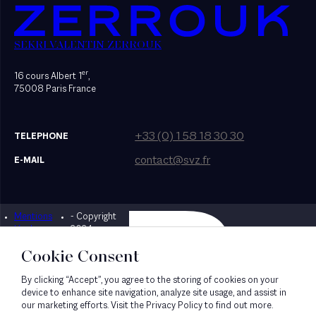
SEKRI VALENTIN ZERROUK
er
16 cours Albert 1
,
75008 Paris France
+33 (0) 1 58 18 30 30
TELEPHONE
contact@svz.fr
E-MAIL
Mentions
- Copyright
Designed by Bonhomme
légales
2024
Cookie Consent
By clicking “Accept”, you agree to the storing of cookies on your
device to enhance site navigation, analyze site usage, and assist in
our marketing efforts. Visit the Privacy Policy to find out more.