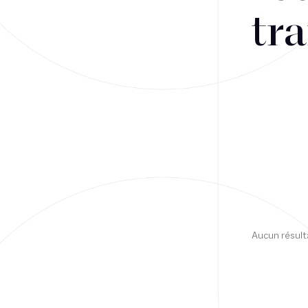
tra
Financement
Fiscalité
Droit public des affaires
Droit social
Contentieux des affaires
Droit immobilier
Restructuring
Aucun résult
Article
Cabinet
Presse