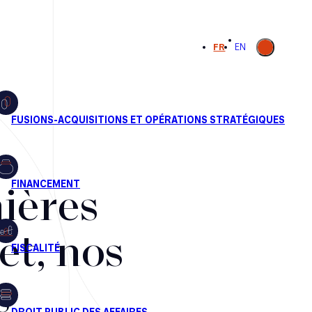
Ouvrir la
FR
EN
recherche
ières
et, nos
s