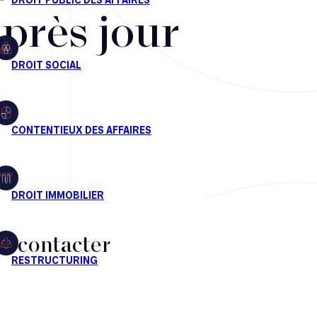
après jour
s contacter
CT