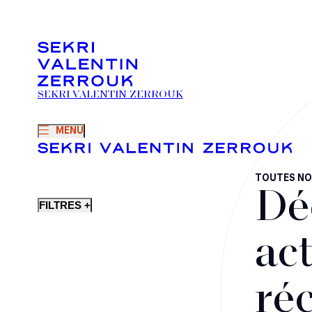
SEKRI VALENTIN ZERROUK
MENU
TOUTES NO
Dé
FILTRES +
act
ré
Fusions-acquisitions et opérations stratégiques