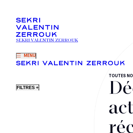
SEKRI VALENTIN ZERROUK
MENU
TOUTES NO
Dé
FILTRES +
act
ré
Fusions-acquisitions et opérations stratégiques