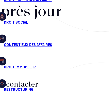
après jour
s contacter
CT