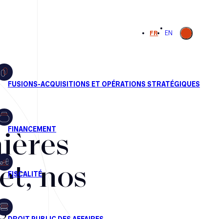
Ouvrir la
FR
EN
recherche
ières
et, nos
s