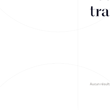
tra
Financement
Fiscalité
Droit public des affaires
Droit social
Contentieux des affaires
Droit immobilier
Restructuring
Aucun résult
Article
Cabinet
Presse