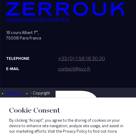
SEKRI VALENTIN ZERROUK
er
16 cours Albert 1
,
75008 Paris France
+33 (0) 1 58 18 30 30
TELEPHONE
contact@svz.fr
E-MAIL
Mentions
- Copyright
Designed by Bonhomme
légales
2024
Cookie Consent
By clicking “Accept”, you agree to the storing of cookies on your
device to enhance site navigation, analyze site usage, and assist in
our marketing efforts. Visit the Privacy Policy to find out more.