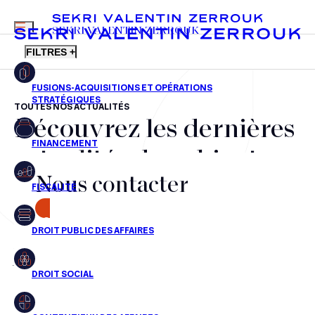
MENU
SEKRI VALENTIN ZERROUK
FILTRES +
TOUTES NOS ACTUALITÉS
Découvrez les dernières
FR
EN
Fusions-acquisitions et opérations stratégiques
actualités du cabinet,
Financement
Nous contacter
nos récompenses et nos
Fiscalité
transactions, jour après
CONTACT
Droit public des affaires
jour
Droit social
Contentieux des affaires
Aucun résultats pour cette recherche
Droit immobilier