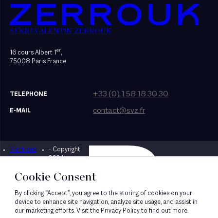
SEKRI VALENTIN ZERROUK
er
16 cours Albert 1
,
75008 Paris France
+33 (0) 1 58 18 30 30
TELEPHONE
contact@svz.fr
E-MAIL
Mentions
- Copyright
Designed by Bonhomme
légales
2024
Cookie Consent
By clicking “Accept”, you agree to the storing of cookies on your
device to enhance site navigation, analyze site usage, and assist in
our marketing efforts. Visit the Privacy Policy to find out more.