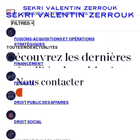
MENU
SEKRI VALENTIN ZERROUK
FILTRES +
TOUTES NOS ACTUALITÉS
Découvrez les dernières
FR
EN
Fusions-acquisitions et opérations stratégiques
actualités du cabinet,
Financement
Nous contacter
nos récompenses et nos
Fiscalité
transactions, jour après
CONTACT
Droit public des affaires
jour
Droit social
Contentieux des affaires
Aucun résultats pour cette recherche
Droit immobilier