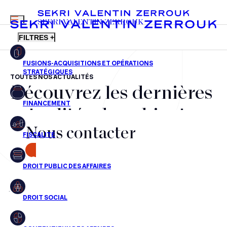
MENU
SEKRI VALENTIN ZERROUK
FILTRES +
TOUTES NOS ACTUALITÉS
Découvrez les dernières
FR
EN
Fusions-acquisitions et opérations stratégiques
actualités du cabinet,
Financement
Nous contacter
nos récompenses et nos
Fiscalité
transactions, jour après
CONTACT
Droit public des affaires
jour
Droit social
Contentieux des affaires
Aucun résultats pour cette recherche
Droit immobilier