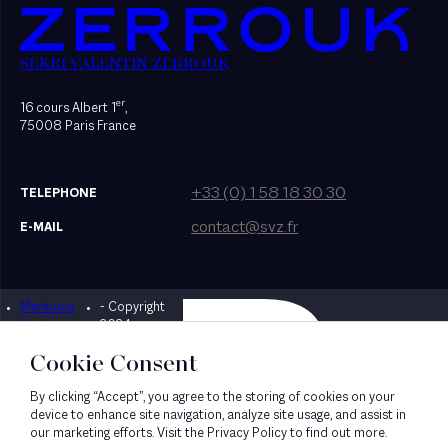
SEKRI VALENTIN ZERROUK
er
16 cours Albert 1
,
75008 Paris France
+33 (0) 1 58 18 30 30
TELEPHONE
contact@svz.fr
E-MAIL
Mentions
- Copyright
Designed by Bonhomme
légales
2024
Cookie Consent
By clicking “Accept”, you agree to the storing of cookies on your
device to enhance site navigation, analyze site usage, and assist in
our marketing efforts. Visit the Privacy Policy to find out more.