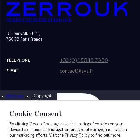
SEKRI VALENTIN ZERROUK
er
16 cours Albert 1
,
75008 Paris France
+33 (0) 1 58 18 30 30
TELEPHONE
contact@svz.fr
E-MAIL
Mentions
- Copyright
Designed by Bonhomme
légales
2024
Cookie Consent
By clicking “Accept”, you agree to the storing of cookies on your
device to enhance site navigation, analyze site usage, and assist in
our marketing efforts. Visit the Privacy Policy to find out more.