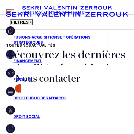
MENU
SEKRI VALENTIN ZERROUK
FILTRES +
TOUTES NOS ACTUALITÉS
Découvrez les dernières
FR
EN
Fusions-acquisitions et opérations stratégiques
actualités du cabinet,
Financement
Nous contacter
nos récompenses et nos
Fiscalité
transactions, jour après
CONTACT
Droit public des affaires
jour
Droit social
Contentieux des affaires
Aucun résultats pour cette recherche
Droit immobilier