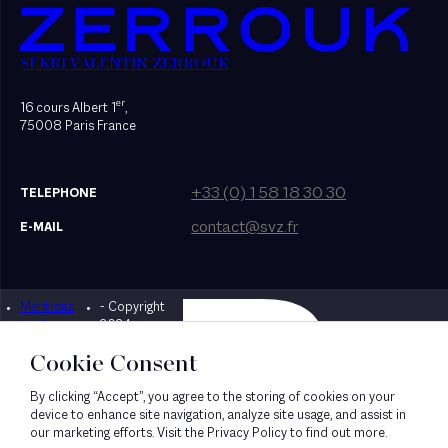
SEKRI VALENTIN ZERROUK
er
16 cours Albert 1
,
75008 Paris France
+33 (0) 1 58 18 30 30
TELEPHONE
contact@svz.fr
E-MAIL
Mentions
- Copyright
Designed by Bonhomme
légales
2024
Cookie Consent
By clicking “Accept”, you agree to the storing of cookies on your
device to enhance site navigation, analyze site usage, and assist in
our marketing efforts. Visit the Privacy Policy to find out more.