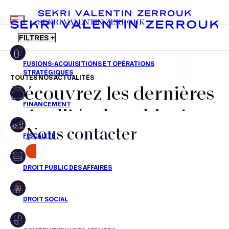
MENU
SEKRI VALENTIN ZERROUK
FILTRES +
TOUTES NOS ACTUALITÉS
Découvrez les dernières
FR
EN
Fusions-acquisitions et opérations stratégiques
actualités du cabinet,
Financement
Nous contacter
nos récompenses et nos
Fiscalité
transactions, jour après
CONTACT
Droit public des affaires
jour
Droit social
Contentieux des affaires
Aucun résultats pour cette recherche
Droit immobilier