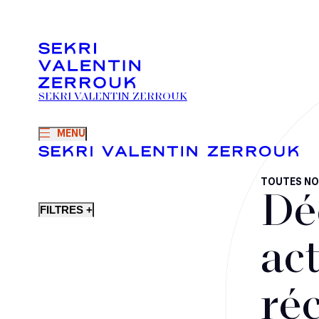
SEKRI VALENTIN ZERROUK
MENU
TOUTES NO
Dé
FILTRES +
act
ré
Fusions-acquisitions et opérations stratégiques