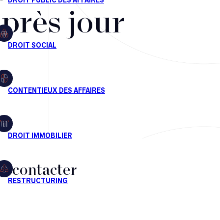
après jour
s contacter
CT