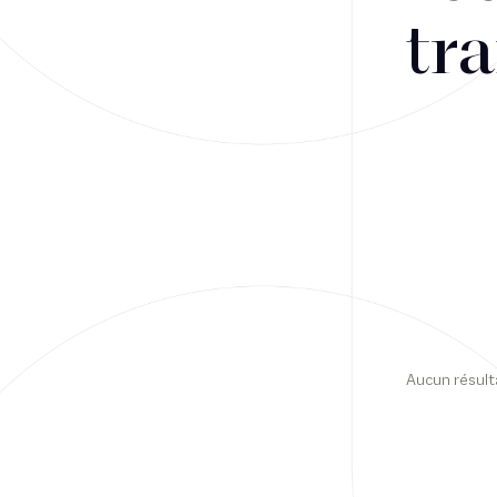
tra
Financement
Fiscalité
Droit public des affaires
Droit social
Contentieux des affaires
Droit immobilier
Restructuring
Aucun résult
Article
Cabinet
Presse