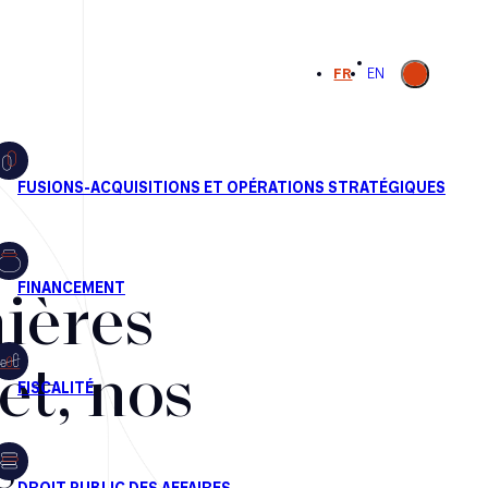
Ouvrir la
FR
EN
recherche
ières
et, nos
s