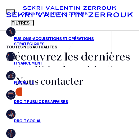
MENU
SEKRI VALENTIN ZERROUK
FILTRES +
TOUTES NOS ACTUALITÉS
Découvrez les dernières
FR
EN
Fusions-acquisitions et opérations stratégiques
actualités du cabinet,
Financement
Nous contacter
nos récompenses et nos
Fiscalité
transactions, jour après
CONTACT
Droit public des affaires
jour
Droit social
Contentieux des affaires
Aucun résultats pour cette recherche
Droit immobilier