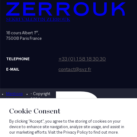
SEKRI VALENTIN ZERROUK
er
16 cours Albert 1
,
75008 Paris France
+33 (0) 1 58 18 30 30
TELEPHONE
contact@svz.fr
E-MAIL
Mentions
- Copyright
Designed by Bonhomme
légales
2024
Cookie Consent
By clicking “Accept”, you agree to the storing of cookies on your
device to enhance site navigation, analyze site usage, and assist in
our marketing efforts. Visit the Privacy Policy to find out more.