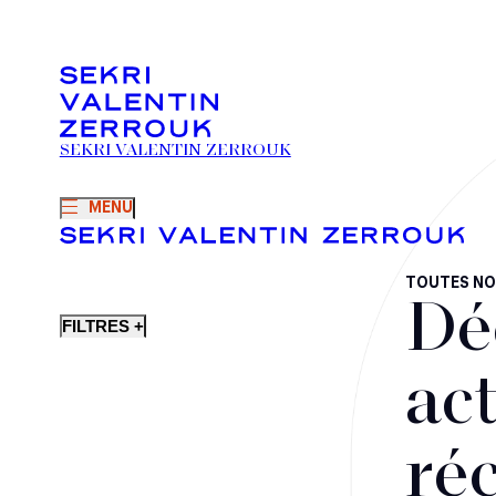
SEKRI VALENTIN ZERROUK
MENU
TOUTES NO
Dé
FILTRES +
act
ré
Fusions-acquisitions et opérations stratégiques