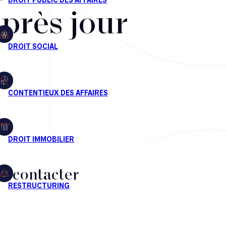
après jour
s contacter
CT