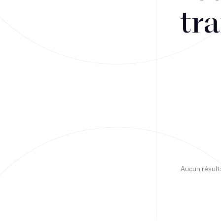
tra
Financement
Fiscalité
Droit public des affaires
Droit social
Contentieux des affaires
Droit immobilier
Restructuring
Aucun résult
Article
Cabinet
Presse