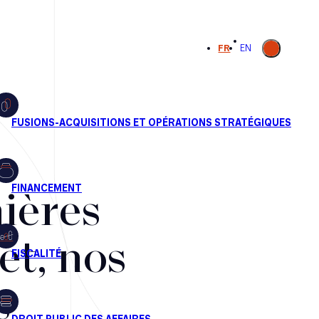
Ouvrir la
FR
EN
recherche
ières
et, nos
s