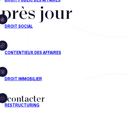
après jour
s contacter
CT