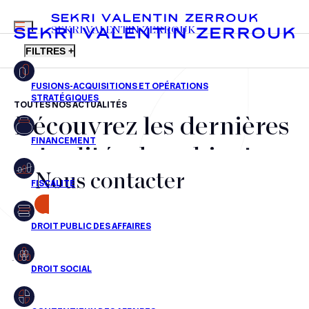
MENU
SEKRI VALENTIN ZERROUK
FILTRES +
TOUTES NOS ACTUALITÉS
Découvrez les dernières
FR
EN
Fusions-acquisitions et opérations stratégiques
actualités du cabinet,
Financement
Nous contacter
nos récompenses et nos
Fiscalité
transactions, jour après
CONTACT
Droit public des affaires
jour
Droit social
Contentieux des affaires
Aucun résultats pour cette recherche
Droit immobilier