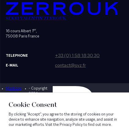
SEKRI VALENTIN ZERROUK
er
16 cours Albert 1
,
75008 Paris France
+33 (0) 1 58 18 30 30
TELEPHONE
contact@svz.fr
E-MAIL
Mentions
- Copyright
Designed by Bonhomme
légales
2024
Cookie Consent
By clicking “Accept”, you agree to the storing of cookies on your
device to enhance site navigation, analyze site usage, and assist in
our marketing efforts. Visit the Privacy Policy to find out more.