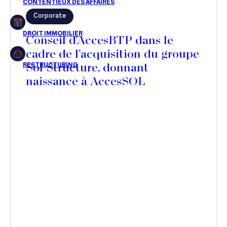
Corporate
Restructuring
Conseil d'AccesBTP dans le
cadre de l’acquisition du groupe
Sol Structure, donnant
Article
naissance à AccesSOL
Cabinet
Presse
Récompense
Transaction