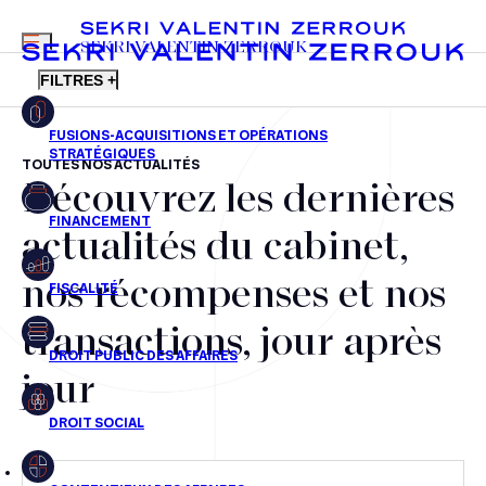
MENU
SEKRI VALENTIN ZERROUK
FILTRES +
TOUTES NOS ACTUALITÉS
Découvrez les dernières
FR
EN
Fusions-acquisitions et opérations stratégiques
actualités du cabinet,
Financement
nos récompenses et nos
Fiscalité
transactions, jour après
Droit public des affaires
jour
Droit social
Contentieux des affaires
Droit immobilier