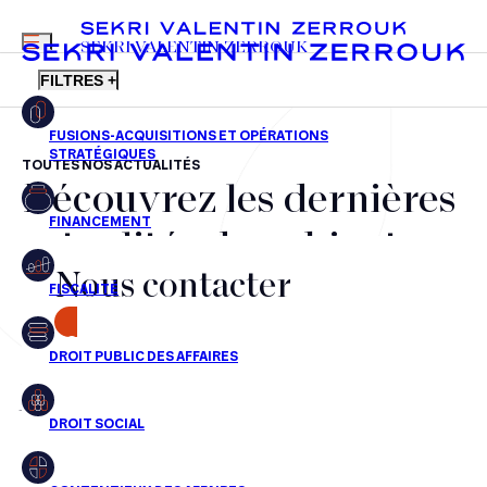
MENU
SEKRI VALENTIN ZERROUK
FILTRES +
TOUTES NOS ACTUALITÉS
Découvrez les dernières
FR
EN
Fusions-acquisitions et opérations stratégiques
actualités du cabinet,
Financement
Nous contacter
nos récompenses et nos
Fiscalité
transactions, jour après
CONTACT
Droit public des affaires
jour
Droit social
Contentieux des affaires
Aucun résultats pour cette recherche
Droit immobilier