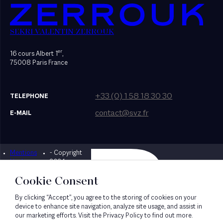
SEKRI VALENTIN ZERROUK
er
16 cours Albert 1
,
75008 Paris France
+33 (0) 1 58 18 30 30
TELEPHONE
contact@svz.fr
E-MAIL
Mentions
- Copyright
Designed by Bonhomme
légales
2024
Cookie Consent
By clicking “Accept”, you agree to the storing of cookies on your
device to enhance site navigation, analyze site usage, and assist in
our marketing efforts. Visit the Privacy Policy to find out more.