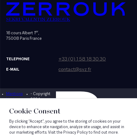
SEKRI VALENTIN ZERROUK
er
16 cours Albert 1
,
75008 Paris France
+33 (0) 1 58 18 30 30
TELEPHONE
contact@svz.fr
E-MAIL
Mentions
- Copyright
Designed by Bonhomme
légales
2024
Cookie Consent
By clicking “Accept”, you agree to the storing of cookies on your
device to enhance site navigation, analyze site usage, and assist in
our marketing efforts. Visit the Privacy Policy to find out more.