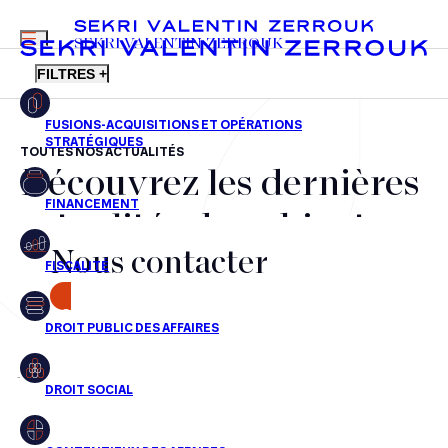
MENU
SEKRI VALENTIN ZERROUK
FILTRES +
TOUTES NOS ACTUALITÉS
Découvrez les dernières
FR
EN
Fusions-acquisitions et opérations stratégiques
actualités du cabinet,
Financement
Nous contacter
nos récompenses et nos
Fiscalité
transactions, jour après
CONTACT
Droit public des affaires
jour
Droit social
Contentieux des affaires
Aucun résultats pour cette recherche
Droit immobilier