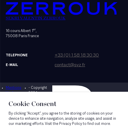
SEKRI VALENTIN ZERROUK
er
16 cours Albert 1
,
75008 Paris France
+33 (0) 1 58 18 30 30
TELEPHONE
contact@svz.fr
E-MAIL
Mentions
- Copyright
Designed by Bonhomme
légales
2024
Cookie Consent
By clicking “Accept”, you agree to the storing of cookies on your
device to enhance site navigation, analyze site usage, and assist in
our marketing efforts. Visit the Privacy Policy to find out more.