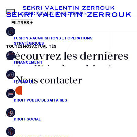
MENU
SEKRI VALENTIN ZERROUK
FILTRES +
TOUTES NOS ACTUALITÉS
Découvrez les dernières
FR
EN
Fusions-acquisitions et opérations stratégiques
actualités du cabinet,
Financement
Nous contacter
nos récompenses et nos
Fiscalité
transactions, jour après
CONTACT
Droit public des affaires
jour
Droit social
Contentieux des affaires
Aucun résultats pour cette recherche
Droit immobilier