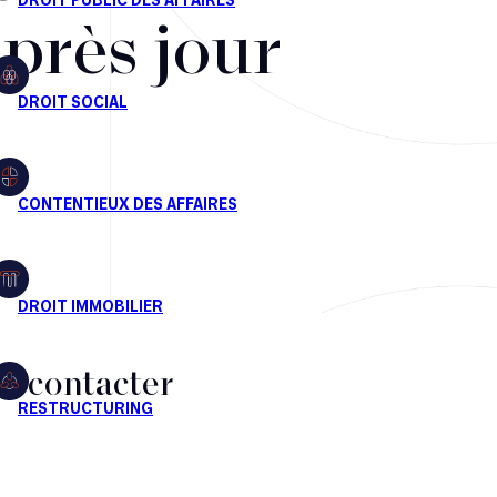
après jour
s contacter
CT