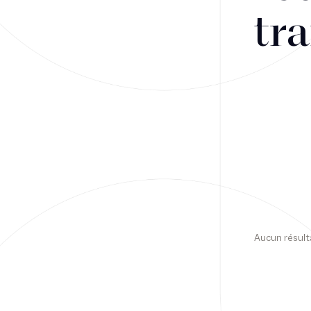
tra
Financement
Fiscalité
Droit public des affaires
Droit social
Contentieux des affaires
Droit immobilier
Restructuring
Aucun résult
Article
Cabinet
Presse