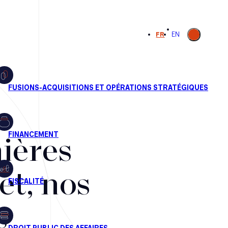
Ouvrir la
FR
EN
recherche
ières
et, nos
s