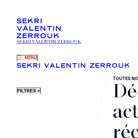
SEKRI VALENTIN ZERROUK
MENU
TOUTES NO
Dé
FILTRES +
act
ré
Fusions-acquisitions et opérations stratégiques