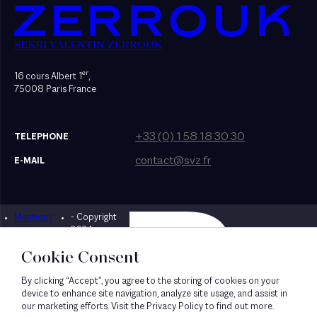
SEKRI VALENTIN ZERROUK
er
16 cours Albert 1
,
75008 Paris France
+33 (0) 1 58 18 30 30
TELEPHONE
contact@svz.fr
E-MAIL
Mentions
- Copyright
Designed by Bonhomme
légales
2024
Cookie Consent
By clicking “Accept”, you agree to the storing of cookies on your
device to enhance site navigation, analyze site usage, and assist in
our marketing efforts. Visit the Privacy Policy to find out more.