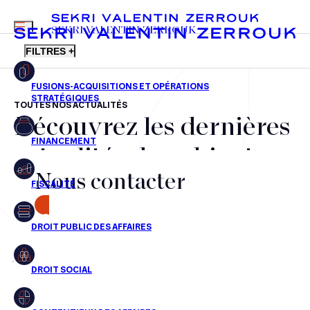
MENU
SEKRI VALENTIN ZERROUK
FILTRES +
TOUTES NOS ACTUALITÉS
Découvrez les dernières
FR
EN
Fusions-acquisitions et opérations stratégiques
actualités du cabinet,
Financement
Nous contacter
nos récompenses et nos
Fiscalité
transactions, jour après
CONTACT
Droit public des affaires
jour
Droit social
Contentieux des affaires
Aucun résultats pour cette recherche
Droit immobilier