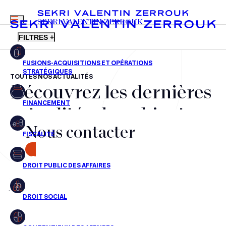
MENU
SEKRI VALENTIN ZERROUK
FILTRES +
TOUTES NOS ACTUALITÉS
Découvrez les dernières
FR
EN
Fusions-acquisitions et opérations stratégiques
actualités du cabinet,
Financement
Nous contacter
nos récompenses et nos
Fiscalité
transactions, jour après
CONTACT
Droit public des affaires
jour
Droit social
Contentieux des affaires
Aucun résultats pour cette recherche
Droit immobilier