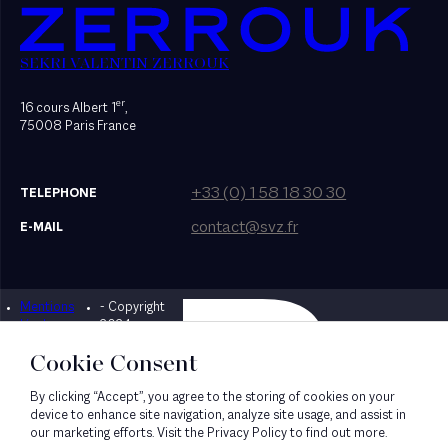
SEKRI VALENTIN ZERROUK
er
16 cours Albert 1
,
75008 Paris France
+33 (0) 1 58 18 30 30
TELEPHONE
contact@svz.fr
E-MAIL
Mentions
- Copyright
Designed by Bonhomme
légales
2024
Cookie Consent
By clicking “Accept”, you agree to the storing of cookies on your
device to enhance site navigation, analyze site usage, and assist in
our marketing efforts. Visit the Privacy Policy to find out more.