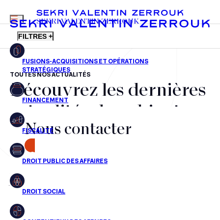
MENU
SEKRI VALENTIN ZERROUK
FILTRES +
TOUTES NOS ACTUALITÉS
Découvrez les dernières
FR
EN
Fusions-acquisitions et opérations stratégiques
actualités du cabinet,
Financement
Nous contacter
nos récompenses et nos
Fiscalité
transactions, jour après
CONTACT
Droit public des affaires
jour
Droit social
Contentieux des affaires
Aucun résultats pour cette recherche
Droit immobilier