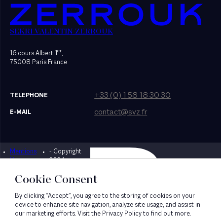
SEKRI VALENTIN ZERROUK
er
16 cours Albert 1
,
75008 Paris France
+33 (0) 1 58 18 30 30
TELEPHONE
contact@svz.fr
E-MAIL
Mentions
- Copyright
Designed by Bonhomme
légales
2024
Cookie Consent
By clicking “Accept”, you agree to the storing of cookies on your
device to enhance site navigation, analyze site usage, and assist in
our marketing efforts. Visit the Privacy Policy to find out more.