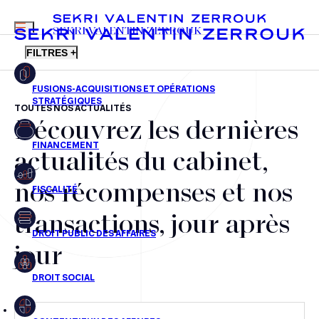
MENU
SEKRI VALENTIN ZERROUK
FILTRES +
TOUTES NOS ACTUALITÉS
Découvrez les dernières
FR
EN
Fusions-acquisitions et opérations stratégiques
actualités du cabinet,
Financement
nos récompenses et nos
Fiscalité
transactions, jour après
Droit public des affaires
jour
Droit social
Contentieux des affaires
Droit immobilier