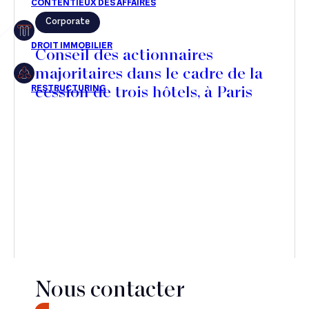
Corporate
Restructuring
Conseil des actionnaires
majoritaires dans le cadre de la
cession de trois hôtels, à Paris
Article
Cabinet
Presse
Récompense
Transaction
Nous contacter