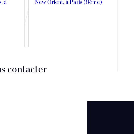
s, à
New Orient, à Paris (8ème)
Découvrir
s contacter
CT