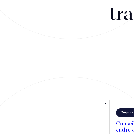
Fusions-acquisitions et opérations stratégiques
tra
Financement
Fiscalité
Droit public des affaires
Droit social
Contentieux des affaires
Droit immobilier
Restructuring
Corpora
Article
Consei
cadre d
Cabinet