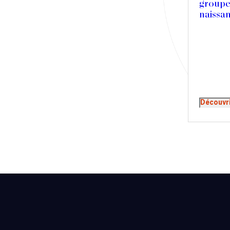
groupe
Presse
naissa
Récompense
Transaction
Découvr