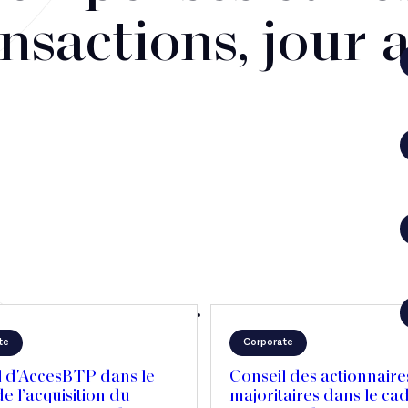
nsactions, jour 
te
Corporate
l d'AccesBTP dans le
Conseil des actionnaire
e l’acquisition du
majoritaires dans le ca