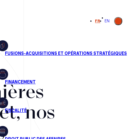
Ouvrir la
FR
EN
recherche
ières
et, nos
s