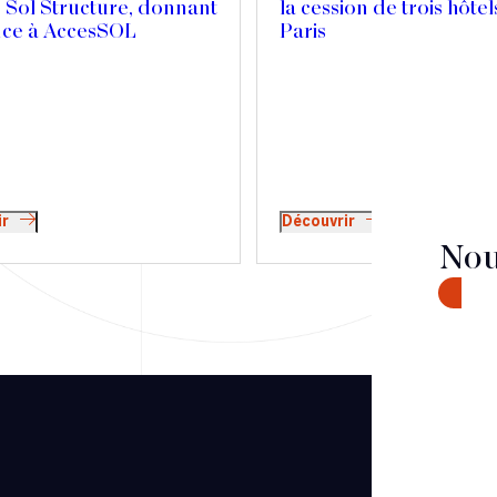
 Sol Structure, donnant
la cession de trois hôtel
nce à AccesSOL
Paris
ir
Découvrir
Nou
CONTA