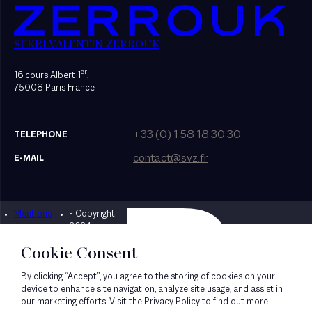
SEKRI VALENTIN ZERROUK
er
16 cours Albert 1
,
75008 Paris France
+33 (0) 1 58 18 30 30
TELEPHONE
contact@svz.fr
E-MAIL
Mentions
- Copyright
Designed by Bonhomme
légales
2024
Cookie Consent
By clicking “Accept”, you agree to the storing of cookies on your
device to enhance site navigation, analyze site usage, and assist in
our marketing efforts. Visit the Privacy Policy to find out more.