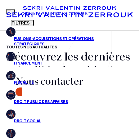
MENU
SEKRI VALENTIN ZERROUK
FILTRES +
TOUTES NOS ACTUALITÉS
Découvrez les dernières
FR
EN
Fusions-acquisitions et opérations stratégiques
actualités du cabinet,
Financement
Nous contacter
nos récompenses et nos
Fiscalité
transactions, jour après
CONTACT
Droit public des affaires
jour
Droit social
Contentieux des affaires
Aucun résultats pour cette recherche
Droit immobilier