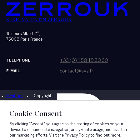
SEKRI VALENTIN ZERROUK
er
16 cours Albert 1
,
75008 Paris France
+33 (0) 1 58 18 30 30
TELEPHONE
contact@svz.fr
E-MAIL
Mentions
- Copyright
Designed by Bonhomme
légales
2024
Cookie Consent
By clicking “Accept”, you agree to the storing of cookies on your
device to enhance site navigation, analyze site usage, and assist in
our marketing efforts. Visit the Privacy Policy to find out more.