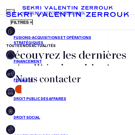
MENU
SEKRI VALENTIN ZERROUK
FILTRES +
TOUTES NOS ACTUALITÉS
Découvrez les dernières
FR
EN
Fusions-acquisitions et opérations stratégiques
actualités du cabinet,
Financement
Nous contacter
nos récompenses et nos
Fiscalité
transactions, jour après
CONTACT
Droit public des affaires
jour
Droit social
Contentieux des affaires
Aucun résultats pour cette recherche
Droit immobilier