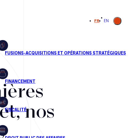
Ouvrir la
FR
EN
recherche
ières
et, nos
s