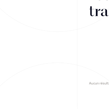
tra
Financement
Fiscalité
Droit public des affaires
Droit social
Contentieux des affaires
Droit immobilier
Restructuring
Aucun résult
Article
Cabinet
Presse