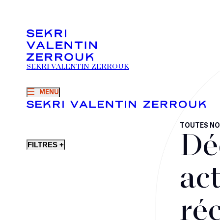
SEKRI VALENTIN ZERROUK
MENU
TOUTES NO
Dé
FILTRES +
act
ré
Fusions-acquisitions et opérations stratégiques