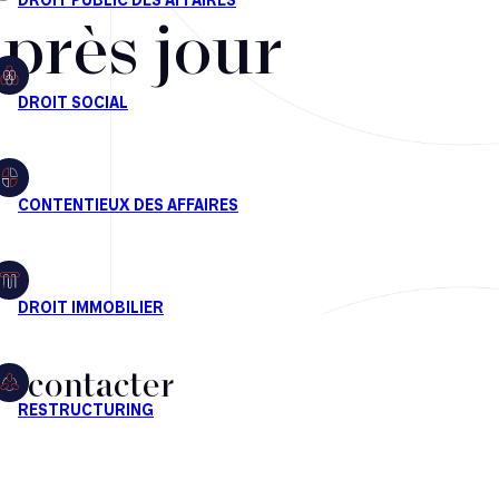
après jour
s contacter
CT